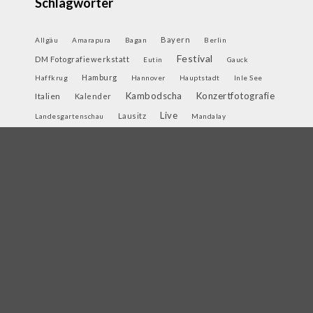
Schlagwörter
Bayern
Allgäu
Amarapura
Bagan
Berlin
Festival
DM Fotografiewerkstatt
Eutin
Gauck
Hamburg
Haffkrug
Hannover
Hauptstadt
Inle See
Kambodscha
Konzertfotografie
Italien
Kalender
Live
Lausitz
Landesgartenschau
Mandalay
Myanmar
Münster
Neuschwanstein
Niedersachsen
OBS
Orange Blossom Special
Ostsee
Sauerland
Phnom Penh
Sachsen
Schnee
Shirley Holmes
Thailand
Schwangau
Singapur
UNESCO
Weihnachtsmarkt
Travemünde
U-Bein
Winter
Workshop
Yangon
Österreich