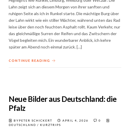
Highlights wie Runkel, Limburg, Weilburg oder Wetzlar: Die
Lahn zeigt sich an diesem Morgen von ihrer sanften und
ruhigen Seite als ich in Runkel starte. Die mächtige Burg über
der Lahn wirkt wie ein stiller Wächter, während unten das Rad
leise über den noch feuchten Asphalt rollt. Kaum Verkehr, nur
das gleichmäßige Surren der Reifen und das Zwitschern der
Vögel begleiten mich. Ein wunderbarer Anblick, ich kehre
später am Abend noch einmal zurück. […]
CONTINUE READING
Neue Bilder aus Deutschland: die
Pfalz
BYPETER SCHICKERT
APRIL 4, 2026
0
DEUTSCHLAND
/
KURZTRIPS