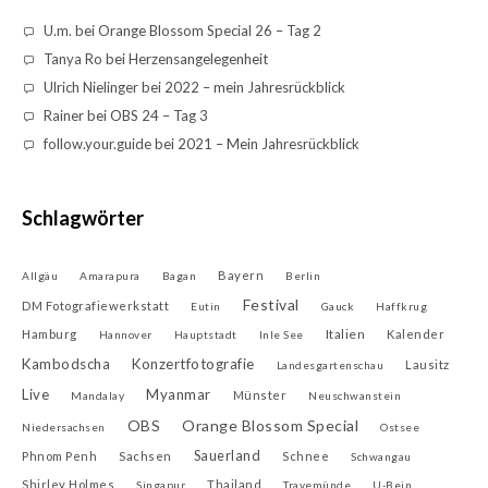
U.m.
bei
Orange Blossom Special 26 – Tag 2
Tanya Ro
bei
Herzensangelegenheit
Ulrich Nielinger
bei
2022 – mein Jahresrückblick
Rainer
bei
OBS 24 – Tag 3
follow.your.guide
bei
2021 – Mein Jahresrückblick
Schlagwörter
Bayern
Allgäu
Amarapura
Bagan
Berlin
Festival
DM Fotografiewerkstatt
Eutin
Gauck
Haffkrug
Italien
Hamburg
Kalender
Hannover
Hauptstadt
Inle See
Kambodscha
Konzertfotografie
Lausitz
Landesgartenschau
Live
Myanmar
Münster
Mandalay
Neuschwanstein
OBS
Orange Blossom Special
Niedersachsen
Ostsee
Sauerland
Phnom Penh
Sachsen
Schnee
Schwangau
Shirley Holmes
Thailand
Singapur
Travemünde
U-Bein