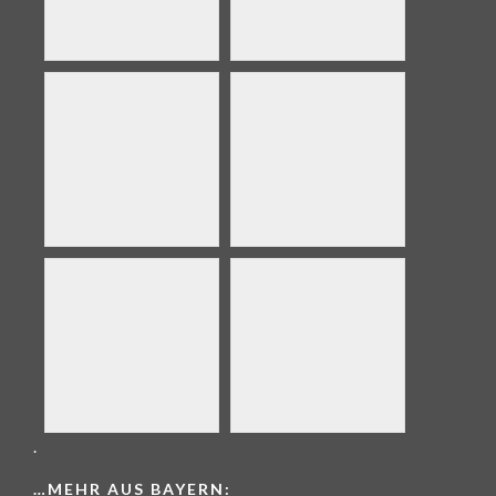
.
…MEHR AUS
BAYERN: