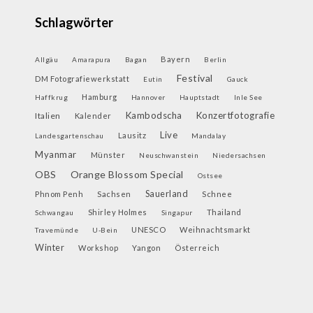
Schlagwörter
Bayern
Allgäu
Amarapura
Bagan
Berlin
Festival
DM Fotografiewerkstatt
Eutin
Gauck
Hamburg
Haffkrug
Hannover
Hauptstadt
Inle See
Kambodscha
Konzertfotografie
Italien
Kalender
Live
Lausitz
Landesgartenschau
Mandalay
Myanmar
Münster
Neuschwanstein
Niedersachsen
OBS
Orange Blossom Special
Ostsee
Sauerland
Phnom Penh
Sachsen
Schnee
Shirley Holmes
Thailand
Schwangau
Singapur
UNESCO
Weihnachtsmarkt
Travemünde
U-Bein
Winter
Workshop
Yangon
Österreich