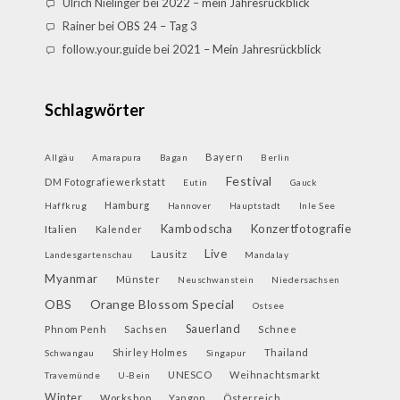
Ulrich Nielinger
bei
2022 – mein Jahresrückblick
Rainer
bei
OBS 24 – Tag 3
follow.your.guide
bei
2021 – Mein Jahresrückblick
Schlagwörter
Bayern
Allgäu
Amarapura
Bagan
Berlin
Festival
DM Fotografiewerkstatt
Eutin
Gauck
Hamburg
Haffkrug
Hannover
Hauptstadt
Inle See
Kambodscha
Konzertfotografie
Italien
Kalender
Live
Lausitz
Landesgartenschau
Mandalay
Myanmar
Münster
Neuschwanstein
Niedersachsen
OBS
Orange Blossom Special
Ostsee
Sauerland
Phnom Penh
Sachsen
Schnee
Shirley Holmes
Thailand
Schwangau
Singapur
UNESCO
Weihnachtsmarkt
Travemünde
U-Bein
Winter
Workshop
Yangon
Österreich