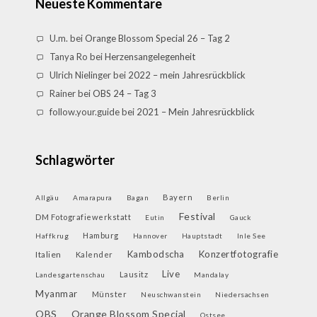
Neueste Kommentare
U.m.
bei
Orange Blossom Special 26 – Tag 2
Tanya Ro
bei
Herzensangelegenheit
Ulrich Nielinger
bei
2022 – mein Jahresrückblick
Rainer
bei
OBS 24 – Tag 3
follow.your.guide
bei
2021 – Mein Jahresrückblick
Schlagwörter
Bayern
Allgäu
Amarapura
Bagan
Berlin
Festival
DM Fotografiewerkstatt
Eutin
Gauck
Hamburg
Haffkrug
Hannover
Hauptstadt
Inle See
Kambodscha
Konzertfotografie
Italien
Kalender
Live
Lausitz
Landesgartenschau
Mandalay
Myanmar
Münster
Neuschwanstein
Niedersachsen
OBS
Orange Blossom Special
Ostsee