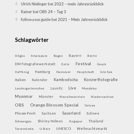
Ulrich Nielinger
bei
2022 – mein Jahresrückblick
Rainer
bei
OBS 24 – Tag 3
follow.your.guide
bei
2021 – Mein Jahresrückblick
Schlagwörter
Bayern
Allgäu
Amarapura
Bagan
Berlin
Festival
DM Fotografiewerkstatt
Eutin
Gauck
Hamburg
Haffkrug
Hannover
Hauptstadt
Inle See
Kambodscha
Konzertfotografie
Italien
Kalender
Live
Lausitz
Landesgartenschau
Mandalay
Myanmar
Münster
Neuschwanstein
Niedersachsen
OBS
Orange Blossom Special
Ostsee
Sauerland
Phnom Penh
Sachsen
Schnee
Shirley Holmes
Thailand
Schwangau
Singapur
UNESCO
Weihnachtsmarkt
Travemünde
U-Bein