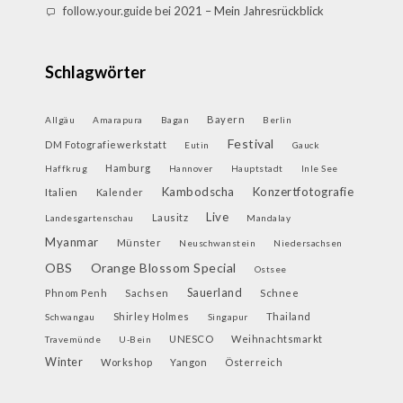
follow.your.guide
bei
2021 – Mein Jahresrückblick
Schlagwörter
Bayern
Allgäu
Amarapura
Bagan
Berlin
Festival
DM Fotografiewerkstatt
Eutin
Gauck
Hamburg
Haffkrug
Hannover
Hauptstadt
Inle See
Kambodscha
Konzertfotografie
Italien
Kalender
Live
Lausitz
Landesgartenschau
Mandalay
Myanmar
Münster
Neuschwanstein
Niedersachsen
OBS
Orange Blossom Special
Ostsee
Sauerland
Phnom Penh
Sachsen
Schnee
Shirley Holmes
Thailand
Schwangau
Singapur
UNESCO
Weihnachtsmarkt
Travemünde
U-Bein
Winter
Workshop
Yangon
Österreich