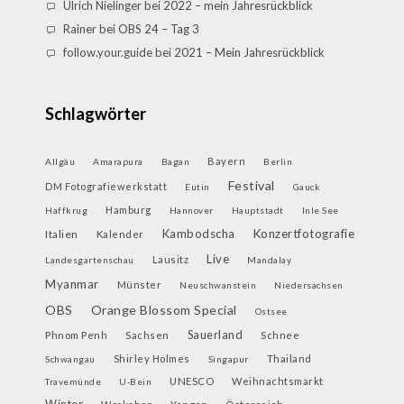
Ulrich Nielinger
bei
2022 – mein Jahresrückblick
Rainer
bei
OBS 24 – Tag 3
follow.your.guide
bei
2021 – Mein Jahresrückblick
Schlagwörter
Bayern
Allgäu
Amarapura
Bagan
Berlin
Festival
DM Fotografiewerkstatt
Eutin
Gauck
Hamburg
Haffkrug
Hannover
Hauptstadt
Inle See
Kambodscha
Konzertfotografie
Italien
Kalender
Live
Lausitz
Landesgartenschau
Mandalay
Myanmar
Münster
Neuschwanstein
Niedersachsen
OBS
Orange Blossom Special
Ostsee
Sauerland
Phnom Penh
Sachsen
Schnee
Shirley Holmes
Thailand
Schwangau
Singapur
UNESCO
Weihnachtsmarkt
Travemünde
U-Bein