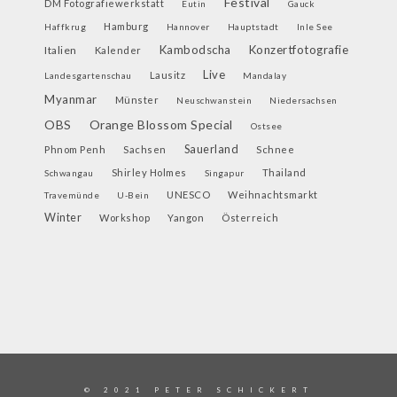
Festival
DM Fotografiewerkstatt
Eutin
Gauck
Hamburg
Haffkrug
Hannover
Hauptstadt
Inle See
Kambodscha
Konzertfotografie
Italien
Kalender
Live
Lausitz
Landesgartenschau
Mandalay
Myanmar
Münster
Neuschwanstein
Niedersachsen
OBS
Orange Blossom Special
Ostsee
Sauerland
Phnom Penh
Sachsen
Schnee
Shirley Holmes
Thailand
Schwangau
Singapur
UNESCO
Weihnachtsmarkt
Travemünde
U-Bein
Winter
Workshop
Yangon
Österreich
© 2021 PETER SCHICKERT