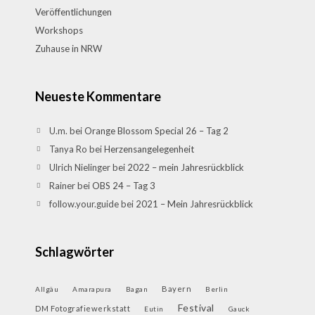
Veröffentlichungen
Workshops
Zuhause in NRW
Neueste Kommentare
U.m.
bei
Orange Blossom Special 26 – Tag 2
Tanya Ro
bei
Herzensangelegenheit
Ulrich Nielinger
bei
2022 – mein Jahresrückblick
Rainer
bei
OBS 24 – Tag 3
follow.your.guide
bei
2021 – Mein Jahresrückblick
Schlagwörter
Bayern
Allgäu
Amarapura
Bagan
Berlin
Festival
DM Fotografiewerkstatt
Eutin
Gauck