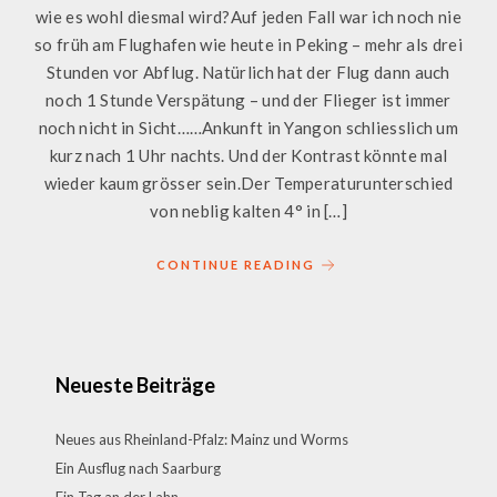
wie es wohl diesmal wird?Auf jeden Fall war ich noch nie
so früh am Flughafen wie heute in Peking – mehr als drei
Stunden vor Abflug. Natürlich hat der Flug dann auch
noch 1 Stunde Verspätung – und der Flieger ist immer
noch nicht in Sicht……Ankunft in Yangon schliesslich um
kurz nach 1 Uhr nachts. Und der Kontrast könnte mal
wieder kaum grösser sein.Der Temperaturunterschied
von neblig kalten 4° in […]
CONTINUE READING
Neueste Beiträge
Neues aus Rheinland-Pfalz: Mainz und Worms
Ein Ausflug nach Saarburg