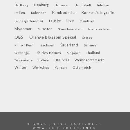
Hamburg
Haffkrug
Hannover
Hauptstadt
Inle See
Kambodscha
Konzertfotografie
Italien
Kalender
Live
Lausitz
Landesgartenschau
Mandalay
Myanmar
Münster
Neuschwanstein
Niedersachsen
OBS
Orange Blossom Special
Ostsee
Sauerland
Phnom Penh
Sachsen
Schnee
Shirley Holmes
Thailand
Schwangau
Singapur
UNESCO
Weihnachtsmarkt
Travemünde
U-Bein
Winter
Workshop
Yangon
Österreich
© 2021 PETER SCHICKERT
WWW.SCHICKERT.INFO