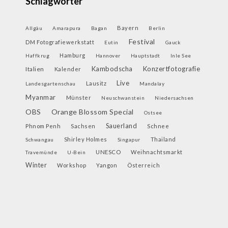
Schlagwörter
Bayern
Allgäu
Amarapura
Bagan
Berlin
Festival
DM Fotografiewerkstatt
Eutin
Gauck
Hamburg
Haffkrug
Hannover
Hauptstadt
Inle See
Kambodscha
Konzertfotografie
Italien
Kalender
Live
Lausitz
Landesgartenschau
Mandalay
Myanmar
Münster
Neuschwanstein
Niedersachsen
OBS
Orange Blossom Special
Ostsee
Sauerland
Phnom Penh
Sachsen
Schnee
Shirley Holmes
Thailand
Schwangau
Singapur
UNESCO
Weihnachtsmarkt
Travemünde
U-Bein
Winter
Workshop
Yangon
Österreich