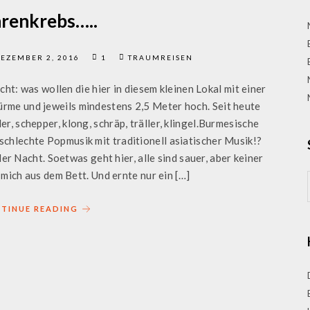
renkrebs…..
EZEMBER 2, 2016
1
TRAUMREISEN
t: was wollen die hier in diesem kleinen Lokal mit einer
me und jeweils mindestens 2,5 Meter hoch. Seit heute
er, schepper, klong, schräp, träller, klingel.Burmesische
chlechte Popmusik mit traditionell asiatischer Musik!?
der Nacht. Soetwas geht hier, alle sind sauer, aber keiner
 mich aus dem Bett. Und ernte nur ein […]
TINUE READING