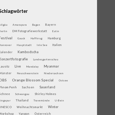
Schlagwörter
Bayern
Allgäu
Amarapura
Bagan
DM Fotografiewerkstatt
Berlin
Eutin
Festival
Hamburg
Gauck
Haffkrug
Italien
Hannover
Hauptstadt
Inle See
Kambodscha
Kalender
Konzertfotografie
Landesgartenschau
Live
Myanmar
Lausitz
Mandalay
Münster
Neuschwanstein
Niedersachsen
OBS
Orange Blossom Special
Ostsee
Sauerland
Phnom Penh
Sachsen
Schnee
Shirley Holmes
Schwangau
Thailand
Singapur
Travemünde
U-Bein
Winter
UNESCO
Weihnachtsmarkt
Workshop
Yangon
Österreich