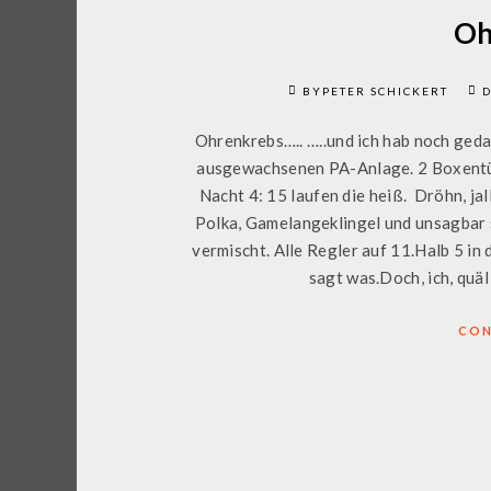
Oh
BYPETER SCHICKERT
D
Ohrenkrebs….. …..und ich hab noch gedach
ausgewachsenen PA-Anlage. 2 Boxentür
Nacht 4: 15 laufen die heiß. Dröhn, jall
Polka, Gamelangeklingel und unsagbar s
vermischt. Alle Regler auf 11.Halb 5 in 
sagt was.Doch, ich, quäl
CON