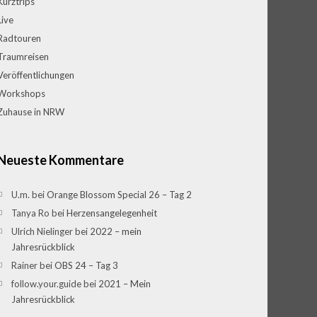
Kurztrips
Live
Radtouren
Traumreisen
Veröffentlichungen
Workshops
Zuhause in NRW
Neueste Kommentare
U.m.
bei
Orange Blossom Special 26 – Tag 2
Tanya Ro
bei
Herzensangelegenheit
Ulrich Nielinger
bei
2022 – mein
Jahresrückblick
Rainer
bei
OBS 24 – Tag 3
follow.your.guide
bei
2021 – Mein
Jahresrückblick