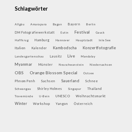
Schlagwörter
Bayern
Allgäu
Amarapura
Bagan
Berlin
Festival
DM Fotografiewerkstatt
Eutin
Gauck
Hamburg
Haffkrug
Hannover
Hauptstadt
Inle See
Kambodscha
Konzertfotografie
Italien
Kalender
Live
Lausitz
Landesgartenschau
Mandalay
Myanmar
Münster
Neuschwanstein
Niedersachsen
OBS
Orange Blossom Special
Ostsee
Sauerland
Phnom Penh
Sachsen
Schnee
Shirley Holmes
Thailand
Schwangau
Singapur
UNESCO
Weihnachtsmarkt
Travemünde
U-Bein
Winter
Workshop
Yangon
Österreich